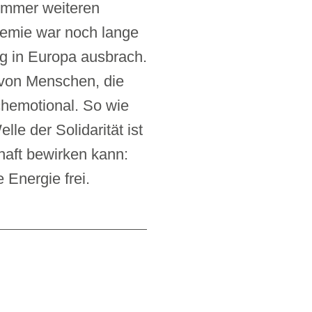
t immer weiteren
demie war noch lange
eg in Europa ausbrach.
r von Menschen, die
chemotional. So wie
le der Solidarität ist
haft bewirken kann:
Energie frei.