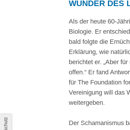
WUNDER DES 
Als der heute 60-Jähr
Biologie. Er entschie
bald folgte die Ernüc
Erklärung, wie natürl
berichtet er. „Aber f
offen.“ Er fand Antwo
für The Foundation fo
Vereinigung will das 
weitergeben.
Der Schamanismus bas