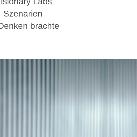
isionary Labs
n Szenarien
 Denken brachte